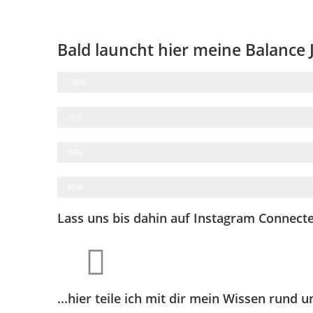
Bald launcht hier meine Balance
Empathie & Leidenschaft
100%
Design
55%
Content
80%
IT Stuff
65%
Lass uns bis dahin auf Instagram Connecte
...hier teile ich mit dir mein Wissen rund